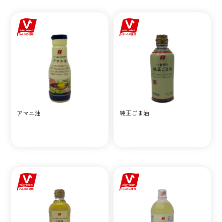
アマニ油
純正ごま油