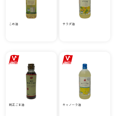
こめ油
サラダ油
純正ごま油
キャノーラ油