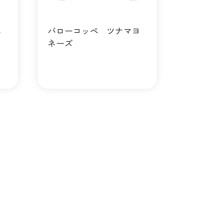
ネ
バローコッペ ツナマヨ
ネーズ