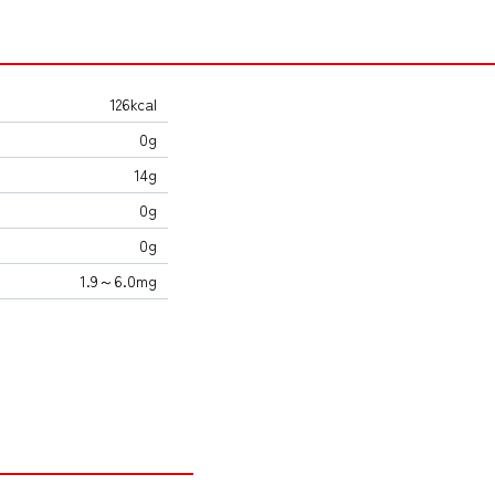
126kcal
0g
14g
0g
0g
1.9～6.0mg