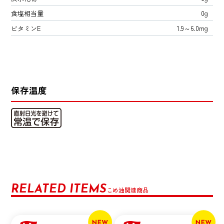
食塩相当量
0g
ビタミンE
1.9～6.0mg
保存温度
RELATED ITEMS
こめ油関連商品