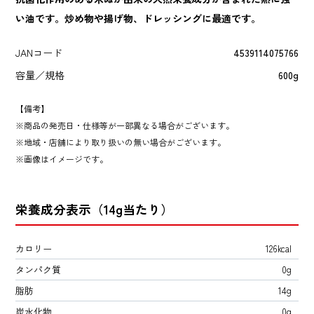
い油です。炒め物や揚げ物、ドレッシングに最適です。
JANコード
4539114075766
容量／規格
600g
【備考】
商品の発売日・仕様等が一部異なる場合がございます。
地域・店舗により取り扱いの無い場合がございます。
画像はイメージです。
栄養成分表示（14g当たり）
カロリー
126kcal
タンパク質
0g
脂肪
14g
炭水化物
0g