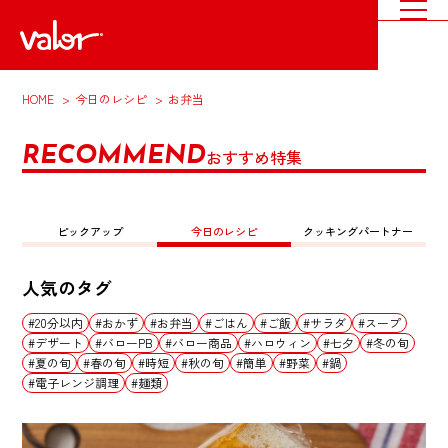
HOME
今日のレシピ
お弁当
RECOMMEND
おすすめ特集
ピックアップ
今日のレシピ
クッキングパートナー
人気のタグ
20分以内
おかず
お弁当
ごはん
ご飯
サラダ
スープ
デザート
バローPB
バロー商品
ハロウィン
七夕
冬の旬
夏の旬
春の旬
時短
秋の旬
簡単
野菜
鍋
電子レンジ調理
麺類