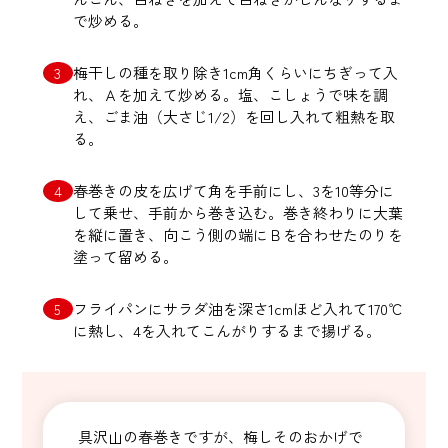
で炒める。
梅干しの種を取り除き1cm角くらいにちぎって入
れ、Ａを加えて炒める。塩、こしょうで味を調
え、ごま油（大さじ1/2）を回し入れて粗熱を取
る。
春巻きの皮を広げて角を手前にし、3を10等分に
して乗せ、手前から巻き込む。巻き終わりに大葉
を縦に置き、向こう側の端にＢを合わせたのりを
塗って留める。
フライパンにサラダ油を深さ1cmほど入れて170℃
に熱し、4を入れてこんがりするまで揚げる。
具沢山の春巻きですが、梅しそのおかげで