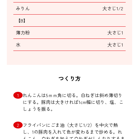
みりん
大さじ1/2
【B】
薄力粉
大さじ1
水
大さじ1
つくり方
れんこんは5ｍｍ角に切る。白ねぎは斜め薄切り
にする。豚肉は大きければ1cm幅に切り、塩、こ
しょうを振る。
フライパンにごま油（大さじ1/2）を中火で熱
し、1の豚肉を入れて色が変わるまで炒める。れ
んこん、白ねぎを加えて白ねぎがしんなりするま