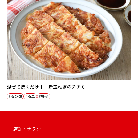
混ぜて焼くだけ！「新玉ねぎのチヂミ」
春の旬
簡単
野菜
店舗・チラシ