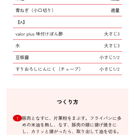
青ねぎ（小口切り）
適量
【A】
valor plus 味付けぽん酢
大さじ3
水
大さじ3
豆板醤
小さじ1/2
すりおろしにんにく（チューブ）
小さじ1/2
つくり方
豚肉となすに、片栗粉をまぶす。フライパンに多
めの米油を熱し、なす、豚肉の順に揚げ焼きに
し、カリッと揚がったら、取り出して油を切る。