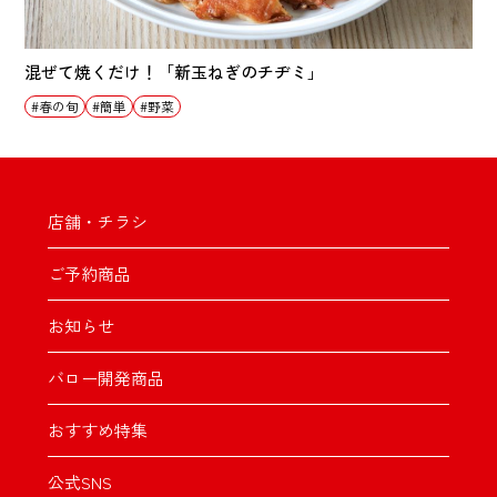
混ぜて焼くだけ！「新玉ねぎのチヂミ」
春の旬
簡単
野菜
店舗・チラシ
ご予約商品
お知らせ
バロー開発商品
おすすめ特集
公式SNS