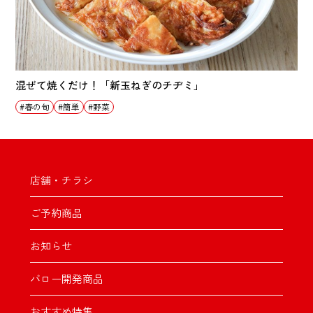
混ぜて焼くだけ！「新玉ねぎのチヂミ」
春の旬
簡単
野菜
店舗・チラシ
ご予約商品
お知らせ
バロー開発商品
おすすめ特集