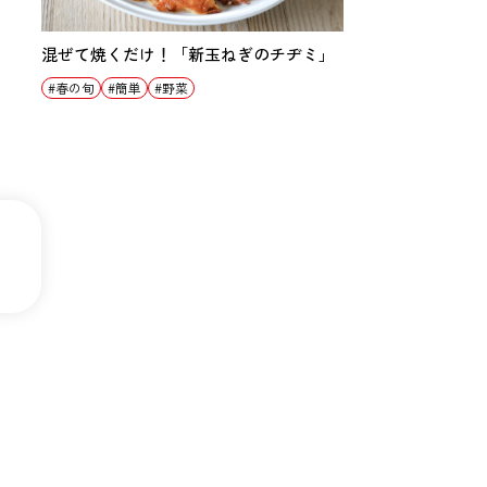
混ぜて焼くだけ！「新玉ねぎのチヂミ」
春の旬
簡単
野菜