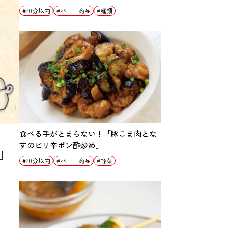
20分以内
バロー商品
麺類
食べる手がとまらない！「豚こま肉とな
」
すのピリ辛ポン酢炒め」
20分以内
バロー商品
野菜