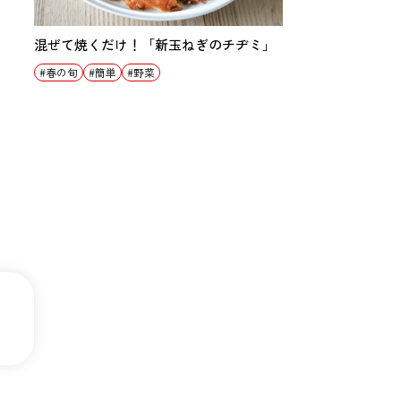
混ぜて焼くだけ！「新玉ねぎのチヂミ」
春の旬
簡単
野菜