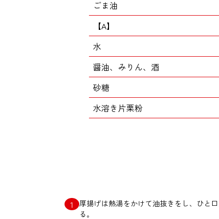
ごま油
【A】
水
醤油、みりん、酒
砂糖
水溶き片栗粉
厚揚げは熱湯をかけて油抜きをし、ひと口
る。