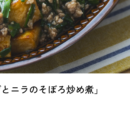
げとニラのそぼろ炒め煮」