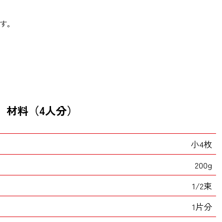
す。
材料（4人分）
小4枚
200g
1/2束
1片分