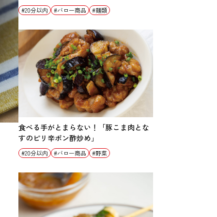
20分以内
バロー商品
麺類
食べる手がとまらない！「豚こま肉とな
すのピリ辛ポン酢炒め」
20分以内
バロー商品
野菜