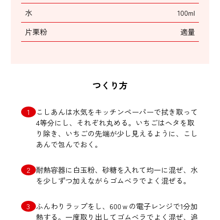
水
100ml
片栗粉
適量
つくり方
こしあんは水気をキッチンペーパーで拭き取って
4等分にし、それぞれ丸める。いちごはヘタを取
り除き、いちごの先端が少し見えるように、こし
あんで包んでおく。
耐熱容器に白玉粉、砂糖を入れて均一に混ぜ、水
を少しずつ加えながらゴムベラでよく混ぜる。
ふんわりラップをし、600ｗの電子レンジで1分加
熱する。一度取り出してゴムベラでよく混ぜ、追