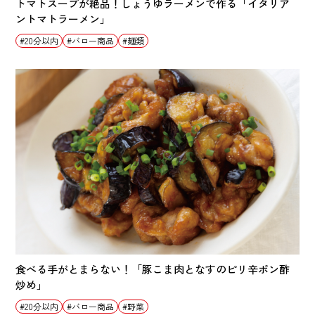
トマトスープが絶品！しょうゆラーメンで作る「イタリア
ントマトラーメン」
20分以内
バロー商品
麺類
食べる手がとまらない！「豚こま肉となすのピリ辛ポン酢
炒め」
20分以内
バロー商品
野菜