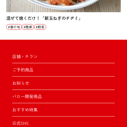
混ぜて焼くだけ！「新玉ねぎのチヂミ」
春の旬
簡単
野菜
店舗・チラシ
ご予約商品
お知らせ
バロー開発商品
おすすめ特集
公式SNS