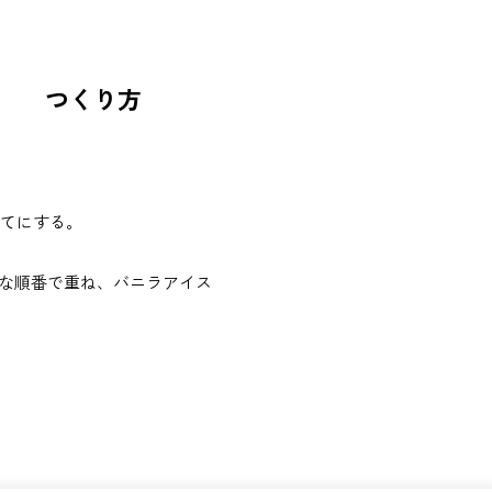
つくり方
立てにする。
きな順番で重ね、バニラアイス