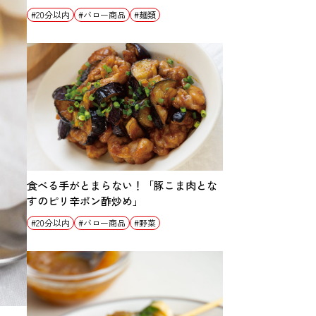
20分以内
バロー商品
麺類
食べる手がとまらない！「豚こま肉とな
すのピリ辛ポン酢炒め」
20分以内
バロー商品
野菜