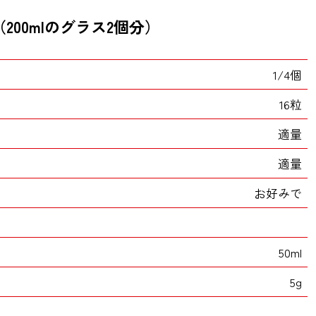
200mlのグラス2個分）
1/4個
16粒
適量
適量
お好みで
50ml
5g