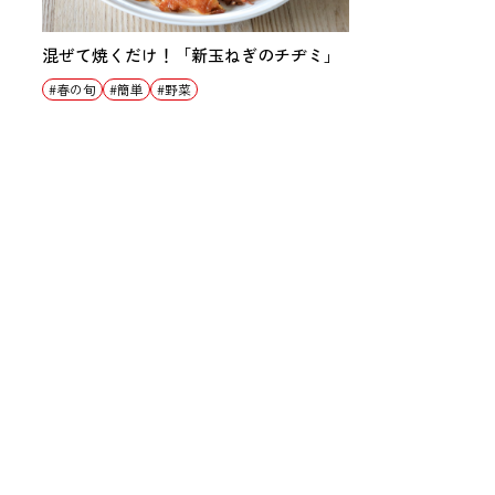
混ぜて焼くだけ！「新玉ねぎのチヂミ」
春の旬
簡単
野菜