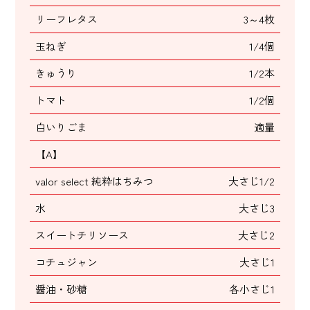
リーフレタス
3～4枚
玉ねぎ
1/4個
きゅうり
1/2本
トマト
1/2個
白いりごま
適量
【A】
valor select 純粋はちみつ
大さじ1/2
水
大さじ3
スイートチリソース
大さじ2
コチュジャン
大さじ1
醤油・砂糖
各小さじ1