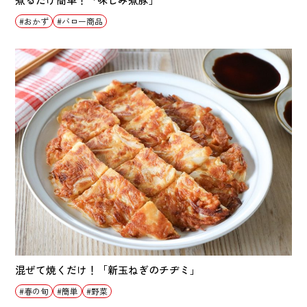
おかず
バロー商品
混ぜて焼くだけ！「新玉ねぎのチヂミ」
春の旬
簡単
野菜