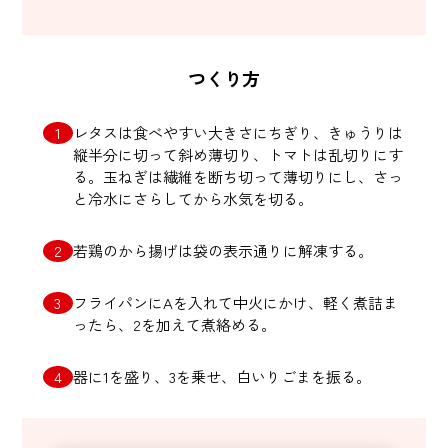
つくり方
レタスは食べやすい大きさにちぎり、きゅうりは
縦半分に切って斜め薄切り、トマトは乱切りにす
る。玉ねぎは繊維を断ち切って薄切りにし、さっ
と冷水にさらしてから水気を切る。
若鶏のから揚げは袋の表示通りに解凍する。
フライパンにAを入れて中火にかけ、軽く煮詰ま
ったら、2を加えて煮絡める。
器に1を盛り、3を乗せ、白いりごまを振る。