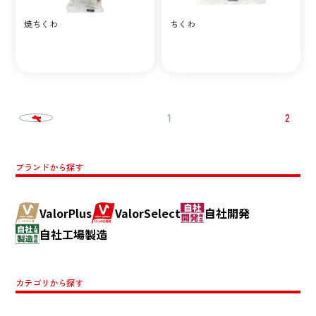
焼ちくわ
ちくわ
投
1
2
稿
の
ブランドから探す
ペ
ー
ValorPlus
ValorSelect
自社開発
ジ
自社工場製造
送
り
カテゴリから探す