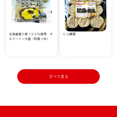
北海道産小麦１００％使用 ざ
にら饅頭
るラーメン大盛（和風つゆ）
すべて見る