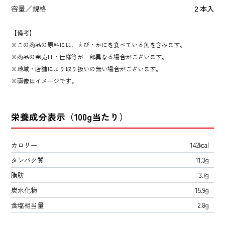
容量／規格
２本入
【備考】
この商品の原料には、えび・かにを食べている魚を含みます。
商品の発売日・仕様等が一部異なる場合がございます。
地域・店舗により取り扱いの無い場合がございます。
画像はイメージです。
栄養成分表示（100g当たり）
カロリー
142kcal
タンパク質
11.3g
脂肪
3.7g
炭水化物
15.9g
食塩相当量
2.8g