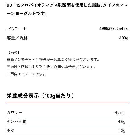
BB‐12プロバイオティクス乳酸菌を使用した脂肪0タイプのプレ
ーンヨーグルトです。
JANコード
4908329005484
容量／規格
400g
【備考】
商品の発売日・仕様等が一部異なる場合がございます。
地域・店舗により取り扱いの無い場合がございます。
画像はイメージです。
栄養成分表示（100g当たり）
カロリー
40kcal
タンパク質
4.6g
脂肪
0.3g