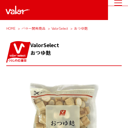
HOME
バロー開発商品
ValorSelect
おつゆ麩
ValorSelect
おつゆ麩