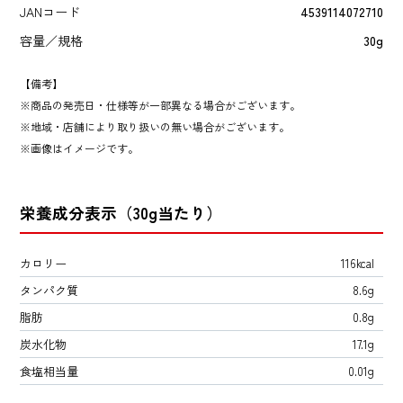
JANコード
4539114072710
容量／規格
30g
【備考】
商品の発売日・仕様等が一部異なる場合がございます。
地域・店舗により取り扱いの無い場合がございます。
画像はイメージです。
栄養成分表示（30g当たり）
カロリー
116kcal
タンパク質
8.6g
脂肪
0.8g
炭水化物
17.1g
食塩相当量
0.01g