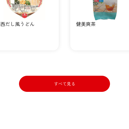
関西だし風うどん
健美爽茶
すべて見る