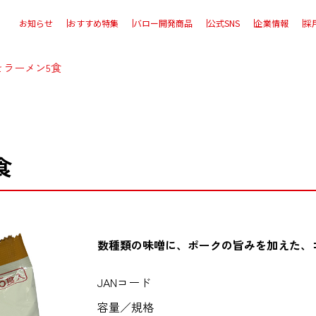
お知らせ
おすすめ特集
バロー開発商品
公式SNS
企業情報
採
そラーメン5食
食
数種類の味噌に、ポークの旨みを加えた、
JANコード
容量／規格