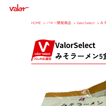
HOME
バロー開発商品
ValorSelect
み
ValorSelect
みそラーメン5