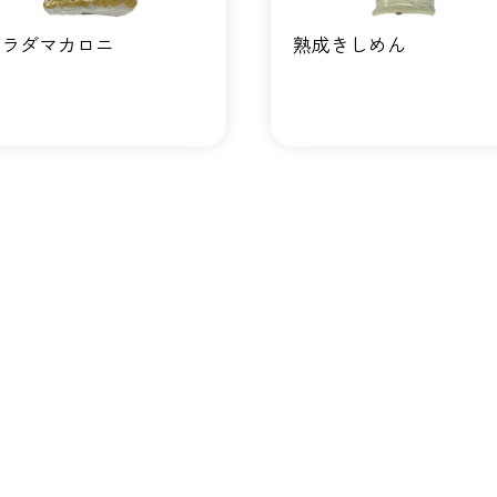
サラダマカロニ
熟成きしめん