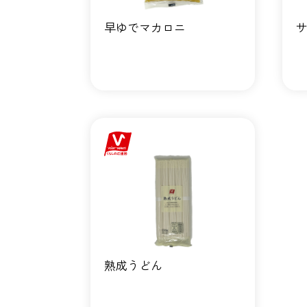
早ゆでマカロニ
熟成うどん