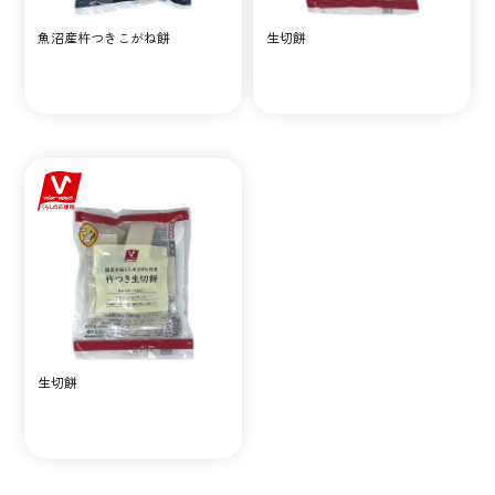
魚沼産杵つきこがね餅
生切餅
生切餅