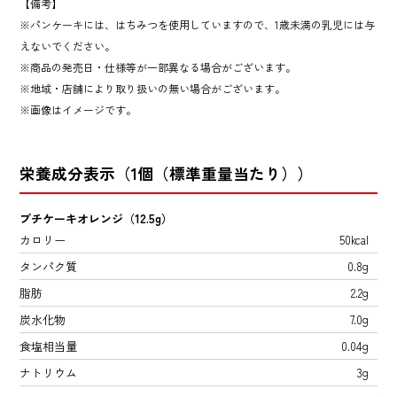
【備考】
パンケーキには、はちみつを使用していますので、1歳未満の乳児には与
えないでください。
商品の発売日・仕様等が一部異なる場合がございます。
地域・店舗により取り扱いの無い場合がございます。
画像はイメージです。
栄養成分表示（1個（標準重量当たり））
プチケーキオレンジ（12.5g）
カロリー
50kcal
タンパク質
0.8g
脂肪
2.2g
炭水化物
7.0g
食塩相当量
0.04g
ナトリウム
3g