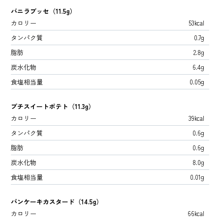
バニラブッセ（11.5g）
カロリー
53kcal
タンパク質
0.7g
脂肪
2.8g
炭水化物
6.4g
食塩相当量
0.05g
プチスイートポテト（11.3g）
カロリー
39kcal
タンパク質
0.6g
脂肪
0.6g
炭水化物
8.0g
食塩相当量
0.01g
パンケーキカスタード（14.5g）
カロリー
66kcal