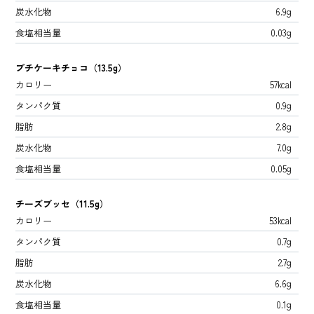
炭水化物
6.9g
食塩相当量
0.03g
プチケーキチョコ（13.5g）
カロリー
57kcal
タンパク質
0.9g
脂肪
2.8g
炭水化物
7.0g
食塩相当量
0.05g
チーズブッセ（11.5g）
カロリー
53kcal
タンパク質
0.7g
脂肪
2.7g
炭水化物
6.6g
食塩相当量
0.1g