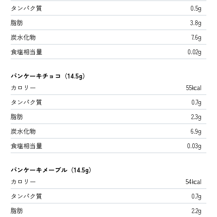
タンパク質
0.5g
脂肪
3.8g
炭水化物
7.6g
食塩相当量
0.02g
パンケーキチョコ（14.5g）
カロリー
55kcal
タンパク質
0.7g
脂肪
2.3g
炭水化物
6.9g
食塩相当量
0.03g
パンケーキメープル（14.5g）
カロリー
54kcal
タンパク質
0.7g
脂肪
2.2g