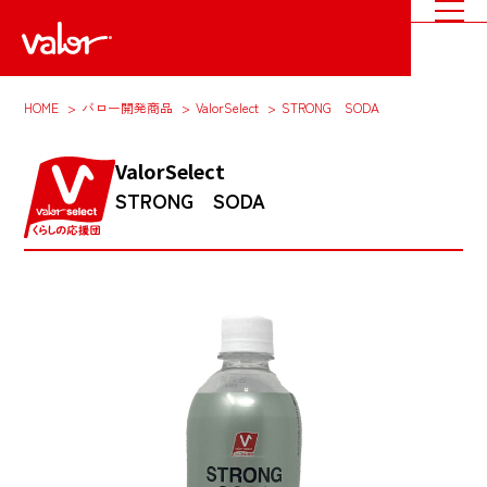
HOME
バロー開発商品
ValorSelect
STRONG SODA
ValorSelect
STRONG SODA