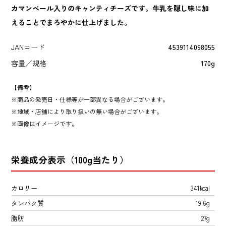
カマンベール入りのキャンティチーズです。牛乳を隠し味に加
えることでまろやかに仕上げました。
JANコード
4539114098055
容量／規格
170g
【備考】
商品の発売日・仕様等が一部異なる場合がございます。
地域・店舗により取り扱いの無い場合がございます。
画像はイメージです。
栄養成分表示（100g当たり）
カロリー
341kcal
タンパク質
19.6g
脂肪
27g