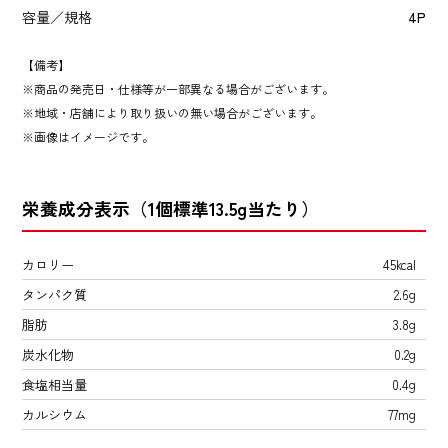
容量／規格
4P
【備考】
商品の発売日・仕様等が一部異なる場合がございます。
地域・店舗により取り扱いの無い場合がございます。
画像はイメージです。
栄養成分表示（1個標準13.5g当たり）
カロリー
45kcal
タンパク質
2.6g
脂肪
3.8g
炭水化物
0.2g
食塩相当量
0.4g
カルシウム
77mg