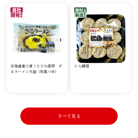
北海道産小麦１００％使用 ざ
にら饅頭
るラーメン大盛（和風つゆ）
すべて見る