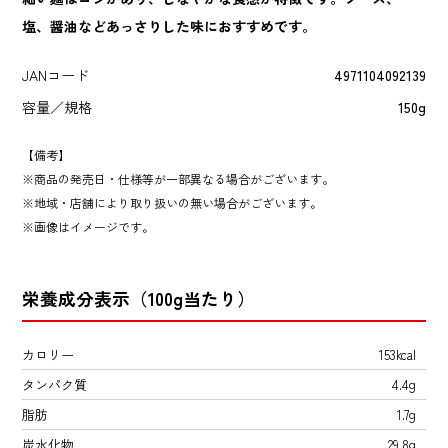
塩、醤油などあっさりした味におすすめです。
JANコード
4971104092139
容量／規格
150g
【備考】
商品の発売日・仕様等が一部異なる場合がございます。
地域・店舗により取り扱いの無い場合がございます。
画像はイメージです。
栄養成分表示（100g当たり）
カロリー
153kcal
タンパク質
4.4g
脂肪
1.7g
炭水化物
29.8g