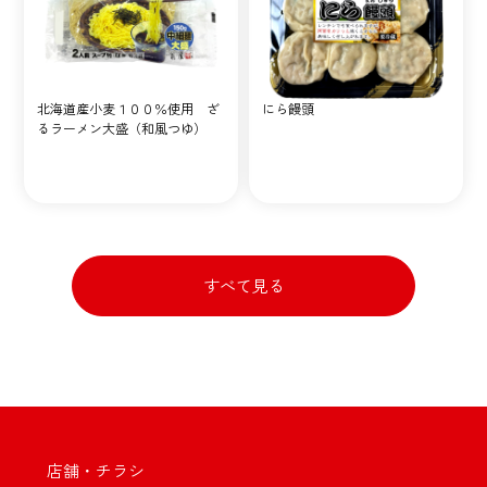
北海道産小麦１００％使用 ざ
にら饅頭
るラーメン大盛（和風つゆ）
すべて見る
店舗・チラシ