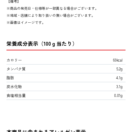
【備考】
商品の発売日・仕様等が一部異なる場合がございます。
地域・店舗により取り扱いの無い場合がございます。
画像はイメージです。
栄養成分表示（100ｇ当たり）
カロリー
69kcal
タンパク質
5.2g
脂肪
4.1g
炭水化物
3.1g
食塩相当量
0.01g
本商品に含まれるアレルゲン表示