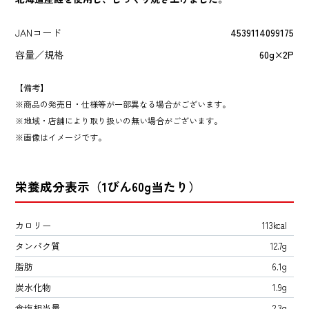
JANコード
4539114099175
容量／規格
60g×2P
【備考】
商品の発売日・仕様等が一部異なる場合がございます。
地域・店舗により取り扱いの無い場合がございます。
画像はイメージです。
栄養成分表示（1びん60g当たり）
カロリー
113kcal
タンパク質
12.7g
脂肪
6.1g
炭水化物
1.9g
食塩相当量
2.3g