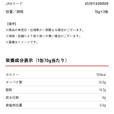
JANコード
4539114090509
容量／規格
70g×3缶
【備考】
商品の発売日・仕様等が一部異なる場合がございます。
地域・店舗により取り扱いの無い場合がございます。
画像はイメージです。
栄養成分表示（1缶70g当たり）
カロリー
193kcal
タンパク質
10.5g
脂肪
16.7g
炭水化物
0g
食塩相当量
0.6g