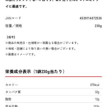
イに最適です。
JANコード
4539114072536
容量／規格
230g
【備考】
商品の発売日・仕様等が一部異なる場合がございます。
地域・店舗により取り扱いの無い場合がございます。
画像はイメージです。
栄養成分表示（1袋230g当たり）
カロリー
879kcal
タンパク質
32g
脂肪
12g
炭水化物
162g