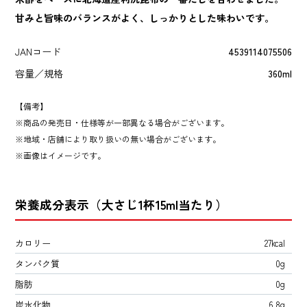
甘みと旨味のバランスがよく、しっかりとした味わいです。
JANコード
4539114075506
容量／規格
360ml
【備考】
商品の発売日・仕様等が一部異なる場合がございます。
地域・店舗により取り扱いの無い場合がございます。
画像はイメージです。
栄養成分表示（大さじ1杯15ml当たり）
カロリー
27kcal
タンパク質
0g
脂肪
0g
炭水化物
6.8g