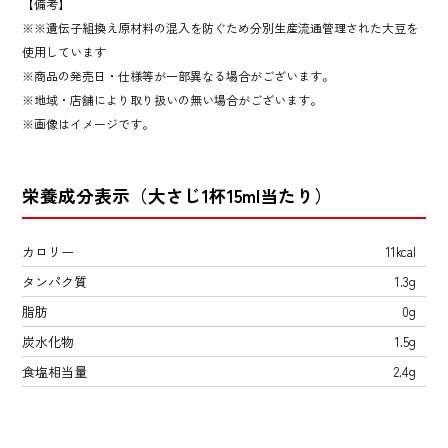
【備考】
※遺伝子組換え原材料の混入を防ぐため分別生産流通管理された大豆を
使用しています
商品の発売日・仕様等が一部異なる場合がございます。
地域・店舗により取り扱いの無い場合がございます。
画像はイメージです。
栄養成分表示（大さじ1杯15ml当たり）
カロリー
11kcal
タンパク質
1.3g
脂肪
0g
炭水化物
1.5g
食塩相当量
2.4g