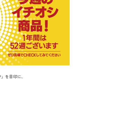
P」を目印に、
！