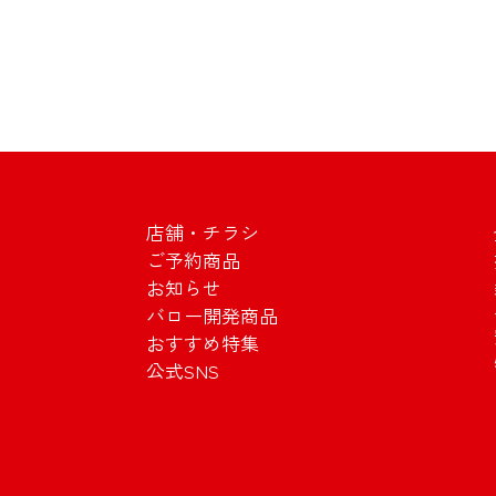
投
稿
の
ペ
ー
店舗・チラシ
ご予約商品
ジ
お知らせ
送
バロー開発商品
おすすめ特集
り
公式SNS