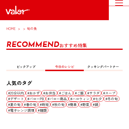
HOME
旬の魚
RECOMMEND
おすすめ特集
ピックアップ
今日のレシピ
クッキングパートナー
人気のタグ
20分以内
おかず
お弁当
ごはん
ご飯
サラダ
スープ
デザート
バローPB
バロー商品
ハロウィン
七夕
冬の旬
夏の旬
春の旬
時短
秋の旬
簡単
野菜
鍋
電子レンジ調理
麺類